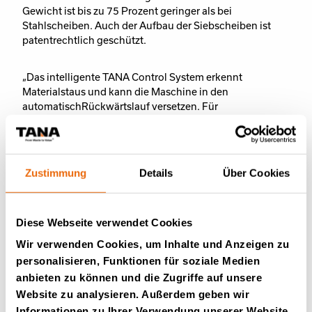
Gewicht ist bis zu 75 Prozent geringer als bei
Stahlscheiben. Auch der Aufbau der Siebscheiben ist
patentrechtlich geschützt.
„Das intelligente TANA Control System erkennt
Materialstaus und kann die Maschine in den
automatischRückwärtslauf versetzen. Für
unterschiedliche Materialien können im System auch
unterschiedliche Programme hinterlegt werden“, sagt
Tuovinen.
Zustimmung
Details
Über Cookies
Der Zerkleinerer und das Scheibensieb bilden ein
optimales Paar, da sie die gleichen Abfallarten mit der
gleichen Geschwindigkeit verarbeiten können. Der
Diese Webseite verwendet Cookies
große Trichter des Siebes ermöglicht das Befüllen der
Wir verwenden Cookies, um Inhalte und Anzeigen zu
Maschine beispielsweise mit einem Radlader.
personalisieren, Funktionen für soziale Medien
anbieten zu können und die Zugriffe auf unsere
Die Tana-Serviceleistungen wie Service-Kits,
Website zu analysieren. Außerdem geben wir
TanaConnect® Remote Management und ein
Informationen zu Ihrer Verwendung unserer Website
umfassendes globales Vertriebs- und Servicenetzwerk