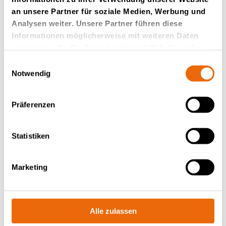
tragen dazu bei, die Maschinenauslastung weltweit hoch
an unsere Partner für soziale Medien, Werbung und
zu halten.
Analysen weiter. Unsere Partner führen diese
Informationen möglicherweise mit weiteren Daten
TanaConnect®-Portal
zusammen, die Sie ihnen bereitgestellt haben oder
die sie im Rahmen Ihrer Nutzung der Dienste
Einwilligungsauswahl
gesammelt haben.
Notwendig
Präferenzen
Statistiken
Marketing
Alle zulassen
TanaConnect® Remote Tracking ist bereits seit zehn