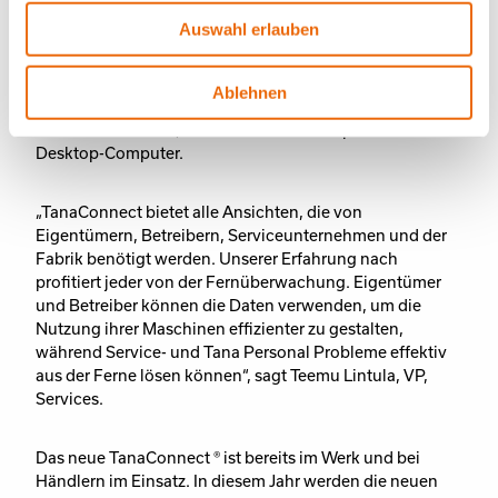
Jahren für alle TANA-Produkte verfügbar. Jetzt wurde
Auswahl erlauben
ProTrack weiter ausgebaut, um das TanaConnect ® -
Portal zu erschaffen, das viele neue Funktionen enthält
und noch einfacher zu bedienen ist. TanaConnect® kann
Ablehnen
auf jedem mit dem Internet verbundenen Gerät
verwendet werden, wie z. B. einem Smartphone oder
Desktop-Computer.
„TanaConnect bietet alle Ansichten, die von
Eigentümern, Betreibern, Serviceunternehmen und der
Fabrik benötigt werden. Unserer Erfahrung nach
profitiert jeder von der Fernüberwachung. Eigentümer
und Betreiber können die Daten verwenden, um die
Nutzung ihrer Maschinen effizienter zu gestalten,
während Service- und Tana Personal Probleme effektiv
aus der Ferne lösen können“, sagt Teemu Lintula, VP,
Services.
Das neue TanaConnect ® ist bereits im Werk und bei
Händlern im Einsatz. In diesem Jahr werden die neuen