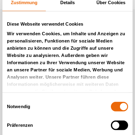
Zustimmung
Details
Über Cookies
Diese Webseite verwendet Cookies
Wir verwenden Cookies, um Inhalte und Anzeigen zu
personalisieren, Funktionen für soziale Medien
anbieten zu können und die Zugriffe auf unsere
Website zu analysieren. Außerdem geben wir
Informationen zu Ihrer Verwendung unserer Website
an unsere Partner für soziale Medien, Werbung und
Analysen weiter. Unsere Partner führen diese
Informationen möglicherweise mit weiteren Daten
VIDEOS
zusammen, die Sie ihnen bereitgestellt haben oder
Introducing the new
die sie im Rahmen Ihrer Nutzung der Dienste
Einwilligungsauswahl
TANA Shark 220DTeco
gesammelt haben.
Notwendig
waste shredder
Lies die Geschichte
Präferenzen