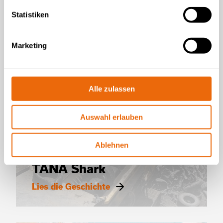
Statistiken
Marketing
Alle zulassen
Auswahl erlauben
VIDEOS
TANA Shark 440DT waste shredder
Ablehnen
Shredding tyres with
TANA Shark
Lies die Geschichte