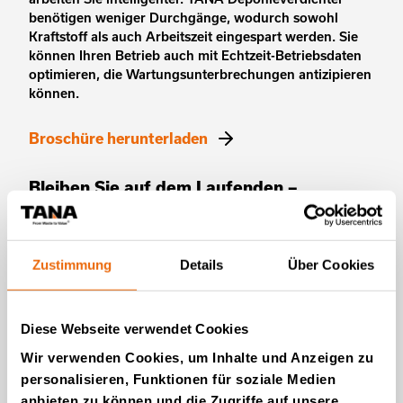
benötigen weniger Durchgänge, wodurch sowohl
Kraftstoff als auch Arbeitszeit eingespart werden. Sie
können Ihren Betrieb auch mit Echtzeit-Betriebsdaten
optimieren, die Wartungsunterbrechungen antizipieren
können.
Broschüre herunterladen
Bleiben Sie auf dem Laufenden –
Echtzeitdaten steigern die Leistung
TanaConnect® ist ein intelligentes digitales
Zustimmung
Details
Über Cookies
Servicekonzept, das die Effizienz verbessert, die
Berichterstattung erleichtert und das Engagement der
Mitarbeiter fördert. TanaConnect® zählt nicht nur Ihre
Einnahmen, Ausgaben und Ihren Saldo – es hilft Ihnen
Diese Webseite verwendet Cookies
auch, Ihre Gewinne zu steigern.
Wir verwenden Cookies, um Inhalte und Anzeigen zu
personalisieren, Funktionen für soziale Medien
TanaConnect®
anbieten zu können und die Zugriffe auf unsere