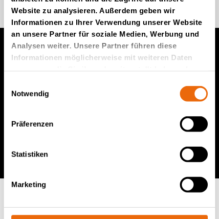
Website zu analysieren. Außerdem geben wir
Informationen zu Ihrer Verwendung unserer Website
an unsere Partner für soziale Medien, Werbung und
Analysen weiter. Unsere Partner führen diese
Möchten Sie mehr darüber
Informationen möglicherweise mit weiteren Daten
erfahren
zusammen, die Sie ihnen bereitgestellt haben oder
wie Sie das Beste aus Ihrem
die sie im Rahmen Ihrer Nutzung der Dienste
Einwilligungsauswahl
operativen Deponiegeschäft
gesammelt haben.
Notwendig
herausholen können?
Präferenzen
Laden Sie sich den kostenlosen Leitfaden
herunter
Statistiken
Marketing