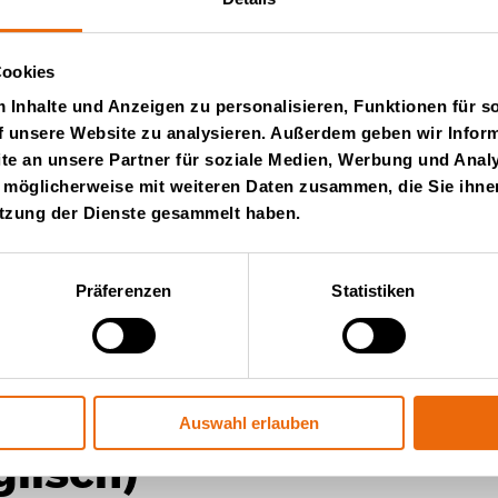
+61 404089827
Cookies
Inhalte und Anzeigen zu personalisieren, Funktionen für s
f unsere Website zu analysieren. Außerdem geben wir Inform
e an unsere Partner für soziale Medien, Werbung und Analy
 möglicherweise mit weiteren Daten zusammen, die Sie ihnen
utzung der Dienste gesammelt haben.
Präferenzen
Statistiken
ter von Tana
Auswahl erlauben
Ko
glisch)