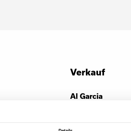
Verkauf
Al Garcia
al.garcia@tana.com.au
sales@tana.com.au
Details