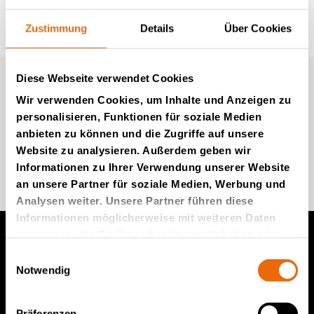
Zustimmung
Details
Über Cookies
Diese Webseite verwendet Cookies
Newsletter von Tana (auf
Wir verwenden Cookies, um Inhalte und Anzeigen zu
Englisch)
personalisieren, Funktionen für soziale Medien
anbieten zu können und die Zugriffe auf unsere
Website zu analysieren. Außerdem geben wir
Kommen Sie zu uns
Informationen zu Ihrer Verwendung unserer Website
an unsere Partner für soziale Medien, Werbung und
Analysen weiter. Unsere Partner führen diese
Informationen möglicherweise mit weiteren Daten
zusammen, die Sie ihnen bereitgestellt haben oder
die sie im Rahmen Ihrer Nutzung der Dienste
Einwilligungsauswahl
Produkte von TANA
gesammelt haben.
Notwendig
TANA Müllverdichter
Präferenzen