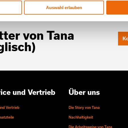
Auswahl erlauben
ter von Tana
Ko
glisch)
ice und Vertrieb
Über uns
und Vertrieb
Die Story von Tana
atzteile
Nachhaltigkeit
Die Arbeitsweise von Tana