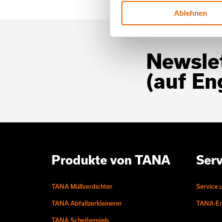
Ablehnen
Newslet
(auf En
Produkte von TANA
Serv
TANA Müllverdichter
Service 
TANA Abfallzerkleinerer
TANA-Ers
TANA Scheibensieb