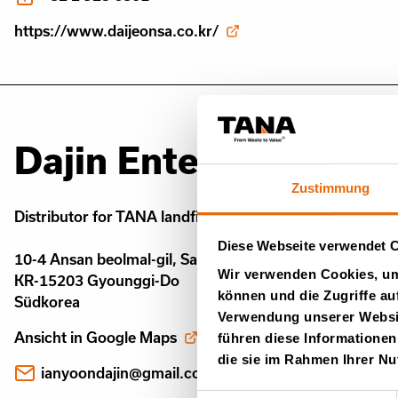
https://www.daijeonsa.co.kr/
Dajin Enterprise Co., 
Zustimmung
Distributor for TANA landfill compactors
Diese Webseite verwendet 
10-4 Ansan beolmal-gil, Sang rok-gu, Ansan-si
Wir verwenden Cookies, um 
KR-15203 Gyounggi-Do
können und die Zugriffe au
Südkorea
Verwendung unserer Websit
Ansicht in Google Maps
führen diese Informationen
die sie im Rahmen Ihrer N
ianyoondajin@gmail.com