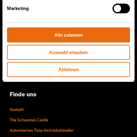
TANA-Ersatzteile
Marketing
Über uns
Alle zulassen
Die Story von Tana
Nachhaltigkeit
Auswahl erlauben
Die Arbeitsweise von Tana
Menschen und Karrieren
Ablehnen
Videos
Finde uns
Kontakt
The Schauman Castle
Autorisierten Tana-Vertriebshändler