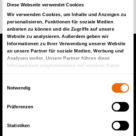
Diese Webseite verwendet Cookies
Kommen Sie zu uns
Wir verwenden Cookies, um Inhalte und Anzeigen zu
personalisieren, Funktionen für soziale Medien
anbieten zu können und die Zugriffe auf unsere
Website zu analysieren. Außerdem geben wir
Informationen zu Ihrer Verwendung unserer Website
an unsere Partner für soziale Medien, Werbung und
Produkte von TANA
Analysen weiter. Unsere Partner führen diese
Informationen möglicherweise mit weiteren Daten
TANA Müllverdichter
zusammen, die Sie ihnen bereitgestellt haben oder
die sie im Rahmen Ihrer Nutzung der Dienste
Einwilligungsauswahl
TANA Abfallzerkleinerer
gesammelt haben.
Notwendig
TANA Scheibensieb
TanaConnect®
Präferenzen
Service und Vertrieb
Statistiken
Service und Vertrieb