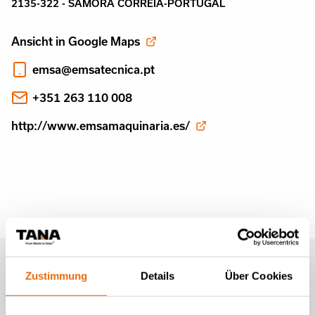
2135-322 - SAMORA CORREIA-PORTUGAL
Ansicht in Google Maps
emsa@emsatecnica.pt
+351 263 110 008
http://www.emsamaquinaria.es/
Newsletter von Tana (auf
Zustimmung
Details
Über Cookies
Englisch)