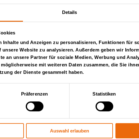
ter von Tana
Ko
Details
glisch)
Cookies
Inhalte und Anzeigen zu personalisieren, Funktionen für s
f unsere Website zu analysieren. Außerdem geben wir Inform
e an unsere Partner für soziale Medien, Werbung und Analy
 möglicherweise mit weiteren Daten zusammen, die Sie ihnen
ice und Vertrieb
Über uns
utzung der Dienste gesammelt haben.
und Vertrieb
Die Story von Tana
Präferenzen
Statistiken
atzteile
Nachhaltigkeit
Die Arbeitsweise von Tana
Menschen und Karrieren
Videos
Auswahl erlauben