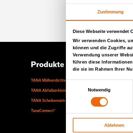
Newslet
Zustimmung
(auf En
Diese Webseite verwendet 
Wir verwenden Cookies, um 
können und die Zugriffe au
Verwendung unserer Websit
führen diese Informationen
Produkte von TANA
Serv
die sie im Rahmen Ihrer N
TANA Müllverdichter
Service 
Einwilligungsauswahl
Notwendig
TANA Abfallzerkleinerer
TANA-Ers
TANA Scheibensieb
TanaConnect®
Ablehnen