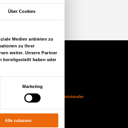
mmen Sie zu uns
Über Cookies
oziale Medien anbieten zu
ationen zu Ihrer
sen weiter. Unsere Partner
 bereitgestellt haben oder
Finde uns
Kontakt
Marketing
The Schauman Castle
Autorisierten Tana-Vertriebshändler
TanaConnect® login
Tana eSpares login
Alle zulassen