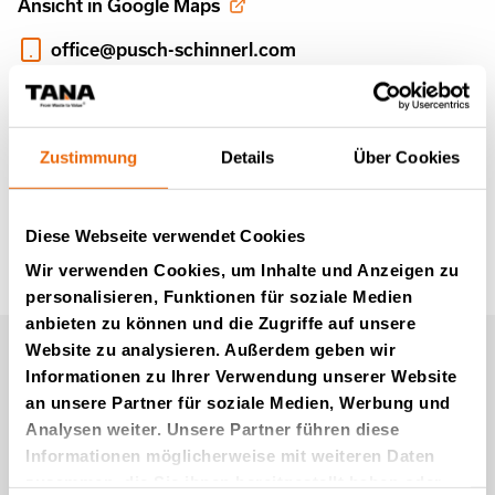
Ansicht in Google Maps
office@pusch-schinnerl.com
+43 664 962 5219
https://www.pusch-schinnerl.com/
Zustimmung
Details
Über Cookies
Diese Webseite verwendet Cookies
Wir verwenden Cookies, um Inhalte und Anzeigen zu
personalisieren, Funktionen für soziale Medien
anbieten zu können und die Zugriffe auf unsere
Website zu analysieren. Außerdem geben wir
Newsletter von Tana (auf
Informationen zu Ihrer Verwendung unserer Website
Englisch)
an unsere Partner für soziale Medien, Werbung und
Analysen weiter. Unsere Partner führen diese
Informationen möglicherweise mit weiteren Daten
Kommen Sie zu uns
zusammen, die Sie ihnen bereitgestellt haben oder