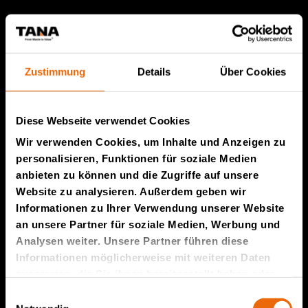
Produkte von TANA
Zustimmung
Details
Über Cookies
TANA Müllverdichter
TANA Abfallzerkleinerer
TANA Scheibensieb
Diese Webseite verwendet Cookies
Wir verwenden Cookies, um Inhalte und Anzeigen zu
TanaConnect®
personalisieren, Funktionen für soziale Medien
Service und Vertrieb
anbieten zu können und die Zugriffe auf unsere
Website zu analysieren. Außerdem geben wir
Informationen zu Ihrer Verwendung unserer Website
Service und Vertrieb
an unsere Partner für soziale Medien, Werbung und
TANA-Ersatzteile
Analysen weiter. Unsere Partner führen diese
Informationen möglicherweise mit weiteren Daten
Über uns
zusammen, die Sie ihnen bereitgestellt haben oder
die sie im Rahmen Ihrer Nutzung der Dienste
Einwilligungsauswahl
Die Story von Tana
gesammelt haben.