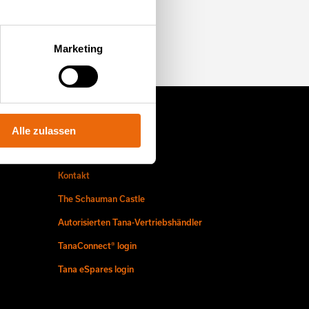
mmen Sie zu uns
Marketing
Alle zulassen
Finde uns
Kontakt
The Schauman Castle
Autorisierten Tana-Vertriebshändler
TanaConnect® login
Tana eSpares login