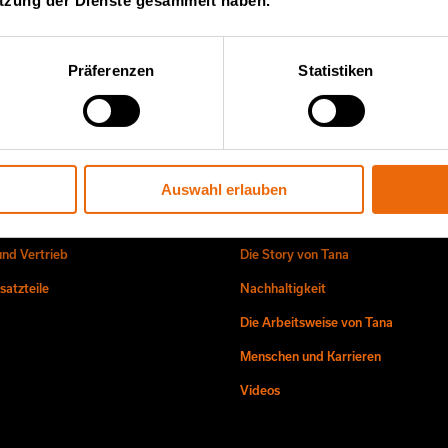
ter von Tana
utzung der Dienste gesammelt haben.
Ko
glisch)
Präferenzen
Statistiken
Auswahl erlauben
ice und Vertrieb
Über uns
und Vertrieb
Die Story von Tana
atzteile
Nachhaltigkeit
Die Arbeitsweise von Tana
Menschen und Karrieren
Videos