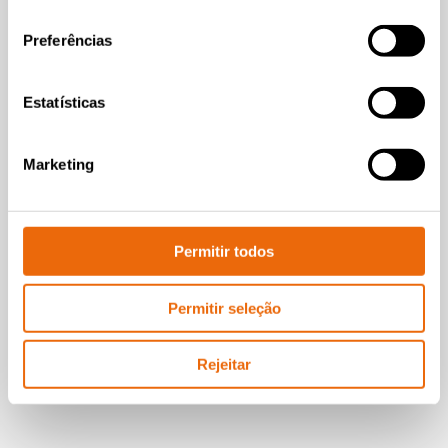
Capacidade de produzir uma grande
consentimento
variedade de tamanhos de partículas
Preferências
homogêneas
Versatilidade e produtividade únicas
Estatísticas
Capacidade de processar uma ampla
variedade de materiais
Marketing
Tritura materiais rígidos, como telhas e
pneus grandes
Permitir todos
Conheça a linha de produtos
Permitir seleção
Rejeitar