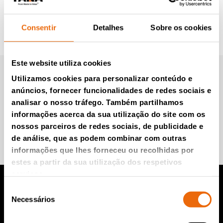
Consentir
Detalhes
Sobre os cookies
Este website utiliza cookies
Newsletter da Tana (em
Utilizamos cookies para personalizar conteúdo e
inglês)
anúncios, fornecer funcionalidades de redes sociais e
analisar o nosso tráfego. Também partilhamos
informações acerca da sua utilização do site com os
nossos parceiros de redes sociais, de publicidade e
Participe e saiba mais.
de análise, que as podem combinar com outras
informações que lhes forneceu ou recolhidas por
estes a partir da sua utilização dos respetivos
serviços.
Seleção
Necessários
Produtos TANA
de
consentimento