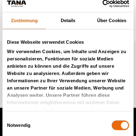
Zustimmung
Details
Über Cookies
Diese Webseite verwendet Cookies
Wir verwenden Cookies, um Inhalte und Anzeigen zu
Newsletter von Tana (auf
personalisieren, Funktionen für soziale Medien
Englisch)
anbieten zu können und die Zugriffe auf unsere
Website zu analysieren. Außerdem geben wir
Informationen zu Ihrer Verwendung unserer Website
Kommen Sie zu uns
an unsere Partner für soziale Medien, Werbung und
Analysen weiter. Unsere Partner führen diese
Informationen möglicherweise mit weiteren Daten
zusammen, die Sie ihnen bereitgestellt haben oder
die sie im Rahmen Ihrer Nutzung der Dienste
Einwilligungsauswahl
gesammelt haben.
Notwendig
Produkte von TANA