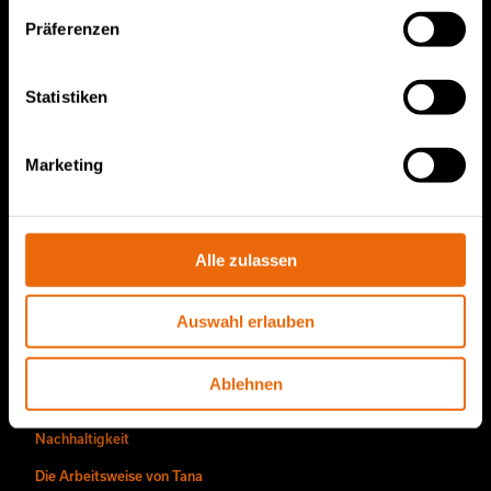
Präferenzen
TANA Müllverdichter
TANA Abfallzerkleinerer
Statistiken
TANA Scheibensieb
TanaConnect®
Marketing
Service und Vertrieb
Service und Vertrieb
Alle zulassen
TANA-Ersatzteile
Auswahl erlauben
Über uns
Ablehnen
Die Story von Tana
Nachhaltigkeit
Die Arbeitsweise von Tana