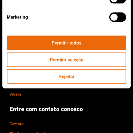
Serviços e Vendas
Marketing
Peças de reposição TANA
Sobre nós
Permitir todos
História da Tana
Permitir seleção
Sustentabilidade
O estilo Tana de trabalhar
Rejeitar
Pessoas e Carreiras
Vídeos
Entre com contato conosco
Contato