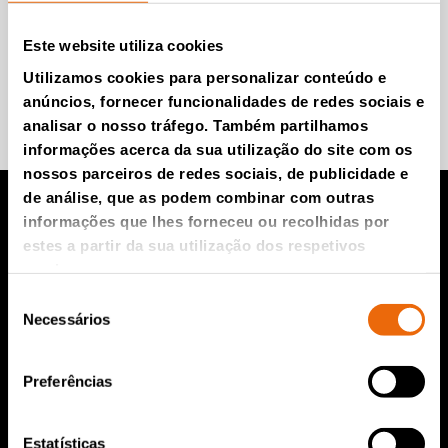
inglês)
Este website utiliza cookies
Utilizamos cookies para personalizar conteúdo e
Participe e saiba mais.
anúncios, fornecer funcionalidades de redes sociais e
analisar o nosso tráfego. Também partilhamos
informações acerca da sua utilização do site com os
nossos parceiros de redes sociais, de publicidade e
de análise, que as podem combinar com outras
informações que lhes forneceu ou recolhidas por
Produtos TANA
estes a partir da sua utilização dos respetivos
serviços.
Compactador para aterro da TANA
Seleção
Necessários
de
Triturador TANA
consentimento
Peneira de discos TANA
Preferências
TanaConnect®
Serviços e Vendas
Estatísticas