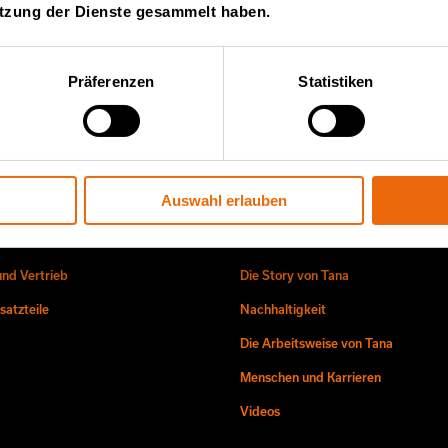
ter von Tana
utzung der Dienste gesammelt haben.
Ko
glisch)
Präferenzen
Statistiken
Auswahl erlauben
ice und Vertrieb
Über uns
und Vertrieb
Die Story von Tana
atzteile
Nachhaltigkeit
Die Arbeitsweise von Tana
Menschen und Karrieren
Videos