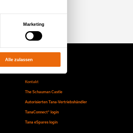
mmen Sie zu uns
Marketing
Alle zulassen
Finde uns
Kontakt
The Schauman Castle
Autorisierten Tana-Vertriebshändler
TanaConnect® login
Tana eSpares login