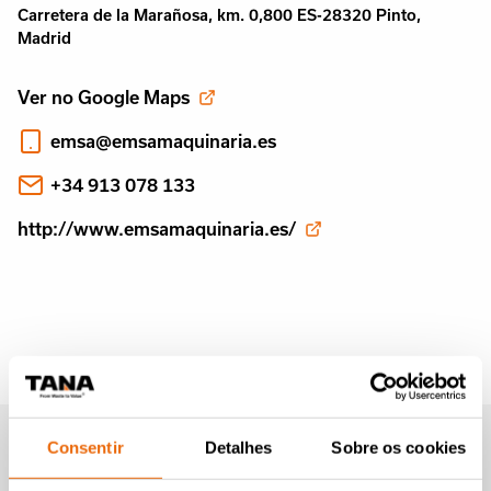
Carretera de la Marañosa, km. 0,800 ES-28320 Pinto,
Madrid
Ver no Google Maps
emsa@emsamaquinaria.es
+34 913 078 133
http://www.emsamaquinaria.es/
Newsletter da Tana (em
Consentir
Detalhes
Sobre os cookies
inglês)