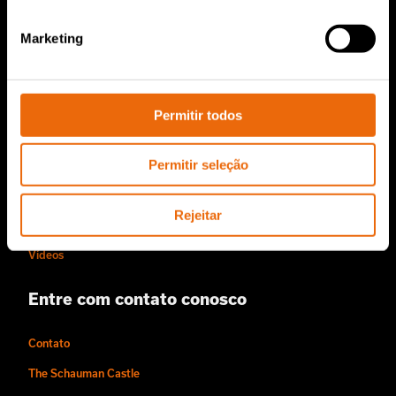
Serviços e Vendas
Marketing
Peças de reposição TANA
Sobre nós
Permitir todos
História da Tana
Permitir seleção
Sustentabilidade
O estilo Tana de trabalhar
Rejeitar
Pessoas e Carreiras
Vídeos
Entre com contato conosco
Contato
The Schauman Castle