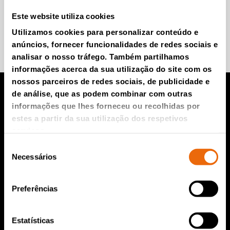
Este website utiliza cookies
Utilizamos cookies para personalizar conteúdo e
Participe e saiba mais.
anúncios, fornecer funcionalidades de redes sociais e
analisar o nosso tráfego. Também partilhamos
informações acerca da sua utilização do site com os
nossos parceiros de redes sociais, de publicidade e
de análise, que as podem combinar com outras
informações que lhes forneceu ou recolhidas por
Produtos TANA
estes a partir da sua utilização dos respetivos
serviços.
Compactador para aterro da TANA
Seleção
Triturador TANA
Necessários
de
consentimento
Peneira de discos TANA
Preferências
TanaConnect®
Serviços e Vendas
Estatísticas