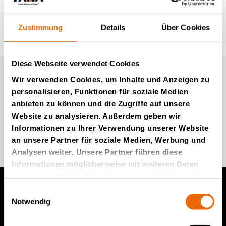
Zustimmung
Details
Über Cookies
Diese Webseite verwendet Cookies
Newsletter von Tana (auf
Wir verwenden Cookies, um Inhalte und Anzeigen zu
Englisch)
personalisieren, Funktionen für soziale Medien
anbieten zu können und die Zugriffe auf unsere
Website zu analysieren. Außerdem geben wir
Informationen zu Ihrer Verwendung unserer Website
Kommen Sie zu uns
an unsere Partner für soziale Medien, Werbung und
Analysen weiter. Unsere Partner führen diese
Informationen möglicherweise mit weiteren Daten
zusammen, die Sie ihnen bereitgestellt haben oder
die sie im Rahmen Ihrer Nutzung der Dienste
Einwilligungsauswahl
gesammelt haben.
Notwendig
Produkte von TANA