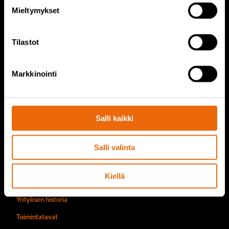
TANA tuotteet
Mieltymykset
TANA kaatopaikkajyrät
Tilastot
TANA repijät
TANA kiekkoseula
Markkinointi
TanaConnect®
Palvelut
Salli kaikki
Tana palvelut
Salli valinta
TANA varaosat
Tietoa meistä
Kiellä
Yrityksen historia
Toimintatavat