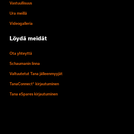
Vastuullisuus
Ura meillä
Videogalleria
Löydä meidät
Ota yhteyttä
Schaumanin linna
Valtuutetut Tana jälleenmyyjät
TanaConnect® kirjautuminen
Tana eSpares kirjautuminen