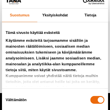
Suostumus
Yksityiskohdat
Tietoja
Tilaa uutiset Tanalta
Tämä sivusto käyttää evästeitä
Käytämme evästeitä tarjoamamme sisällön ja
mainosten räätälöimiseen, sosiaalisen median
Emme roskaa, edes postitse.
ominaisuuksien tukemiseen ja kävijämäärämme
analysoimiseen. Lisäksi jaamme sosiaalisen median,
mainosalan ja analytiikka-alan kumppaneillemme
tietoja siitä, miten käytät sivustoamme.
Lisää minut postituslistalle
Kumppanimme voivat yhdistää näitä tietoja muihin
tietoihin, joita olet antanut heille tai joita on kerätty,
kun olet käyttänyt heidän palvelujaan.
Suostumuksen
Välttämätön
valinta