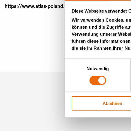
https://www.atlas-poland.pl/maszyny-nowe/kompaktor
Diese Webseite verwendet 
Wir verwenden Cookies, um 
können und die Zugriffe au
Verwendung unserer Websit
führen diese Informationen
die sie im Rahmen Ihrer N
Einwilligungsauswahl
Notwendig
Newslet
(auf En
Ablehnen