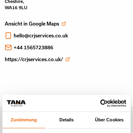
Cheshire,
WA16 9LU
Ansicht in Google Maps
hello@crjservices.co.uk
+44 1565723886
https://crjservices.co.uk/
Newsletter von Tana (auf
Zustimmung
Details
Über Cookies
Englisch)