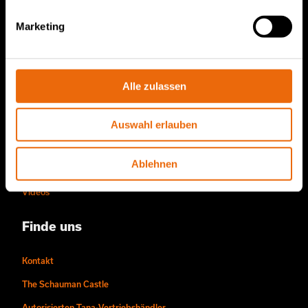
Service und Vertrieb
Marketing
TANA-Ersatzteile
Über uns
Alle zulassen
Die Story von Tana
Nachhaltigkeit
Auswahl erlauben
Die Arbeitsweise von Tana
Ablehnen
Menschen und Karrieren
Videos
Finde uns
Kontakt
The Schauman Castle
Autorisierten Tana-Vertriebshändler