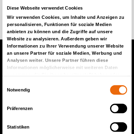
Diese Webseite verwendet Cookies
Wir verwenden Cookies, um Inhalte und Anzeigen zu
Kommen Sie zu uns
personalisieren, Funktionen für soziale Medien
anbieten zu können und die Zugriffe auf unsere
Website zu analysieren. Außerdem geben wir
Informationen zu Ihrer Verwendung unserer Website
an unsere Partner für soziale Medien, Werbung und
Analysen weiter. Unsere Partner führen diese
Produkte von TANA
Informationen möglicherweise mit weiteren Daten
zusammen, die Sie ihnen bereitgestellt haben oder
TANA Müllverdichter
die sie im Rahmen Ihrer Nutzung der Dienste
Einwilligungsauswahl
TANA Abfallzerkleinerer
gesammelt haben.
Notwendig
TANA Scheibensieb
TanaConnect®
Präferenzen
Service und Vertrieb
Statistiken