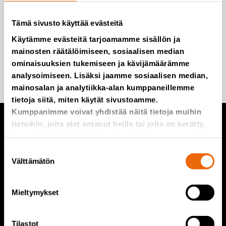
Emme roskaa, edes postitse.
Tämä sivusto käyttää evästeitä
Käytämme evästeitä tarjoamamme sisällön ja
mainosten räätälöimiseen, sosiaalisen median
ominaisuuksien tukemiseen ja kävijämäärämme
Lisää minut postituslistalle
analysoimiseen. Lisäksi jaamme sosiaalisen median,
mainosalan ja analytiikka-alan kumppaneillemme
tietoja siitä, miten käytät sivustoamme.
Kumppanimme voivat yhdistää näitä tietoja muihin
tietoihin, joita olet antanut heille tai joita on kerätty,
kun olet käyttänyt heidän palvelujaan.
TANA tuotteet
Suostumuksen
Välttämätön
valinta
TANA kaatopaikkajyrät
TANA repijät
Mieltymykset
TANA kiekkoseula
TanaConnect®
Tilastot