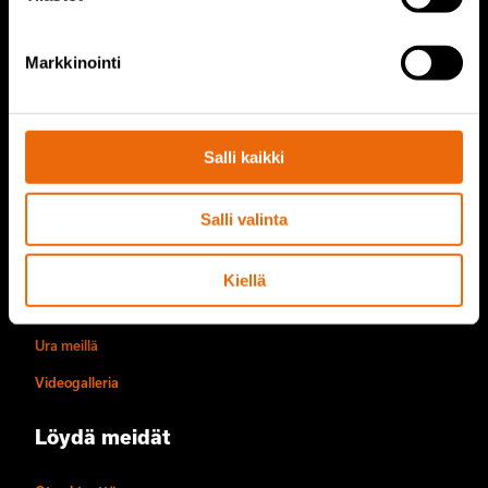
Palvelut
Markkinointi
Tana palvelut
TANA varaosat
Salli kaikki
Tietoa meistä
Salli valinta
Yrityksen historia
Toimintatavat
Kiellä
Vastuullisuus
Ura meillä
Videogalleria
Löydä meidät