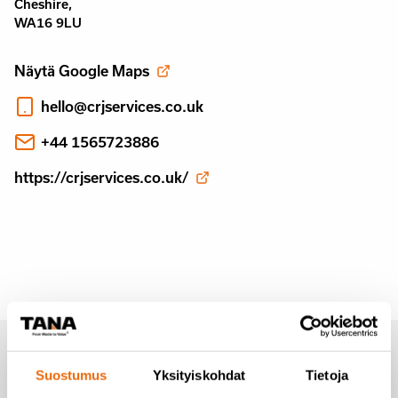
Cheshire,
WA16 9LU
Näytä Google Maps
hello@crjservices.co.uk
+44 1565723886
https://crjservices.co.uk/
Tilaa uutiset Tanalta
Suostumus
Yksityiskohdat
Tietoja