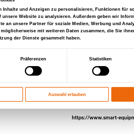
+32 475 770 260
Inhalte und Anzeigen zu personalisieren, Funktionen für s
https://www.smart-equip
f unsere Website zu analysieren. Außerdem geben wir Inform
Frankreich
e an unsere Partner für soziale Medien, Werbung und Analy
 möglicherweise mit weiteren Daten zusammen, die Sie ihnen
utzung der Dienste gesammelt haben.
Privat: S
Präferenzen
Statistiken
Wilhelminasingel 44
6221 Maastricht
Niederlande
info@smart-equipmen
Auswahl erlauben
+32 475 770 258
https://www.smart-equip