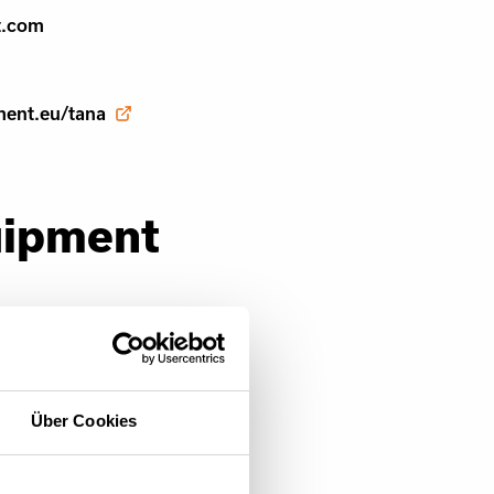
t.com
ment.eu/tana
uipment
Über Cookies
t.com