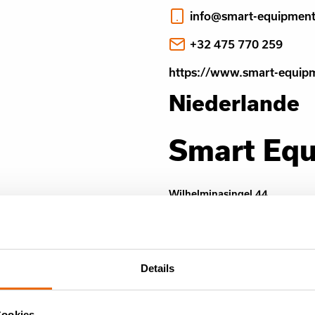
info@smart-equipmen
+32 475 770 259
https://www.smart-equip
Niederlande
Smart Eq
Wilhelminasingel 44
6221 Maastricht
Niederlande
Ansicht in Google Maps
Details
info@smart-equipmen
Cookies