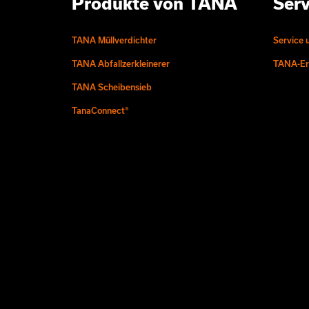
Produkte von TANA
Serv
TANA Müllverdichter
Service 
TANA Abfallzerkleinerer
TANA-Ers
TANA Scheibensieb
TanaConnect®