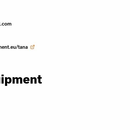
t.com
ment.eu/tana
uipment