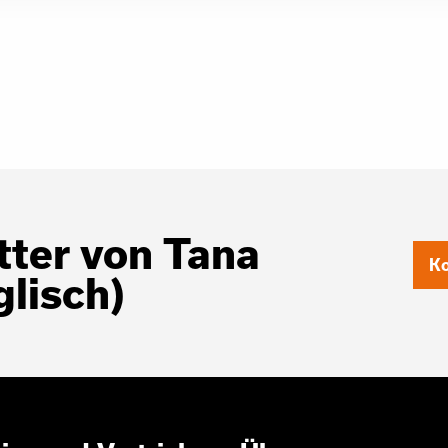
ter von Tana
Ko
glisch)