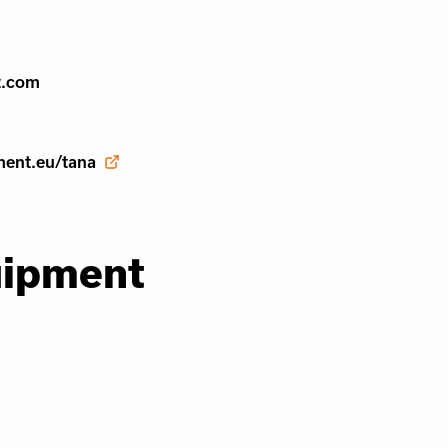
t.com
ment.eu/tana
uipment