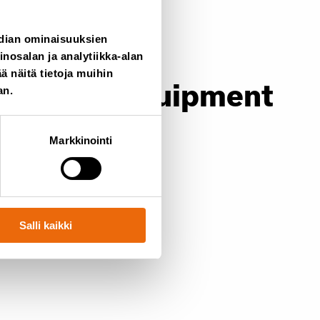
ment.eu/tana
edian ominaisuuksien
osalan ja analytiikka-alan
 näitä tietoja muihin
n: Smart Equipment
an.
Markkinointi
t.com
Salli kaikki
ment.eu/tana