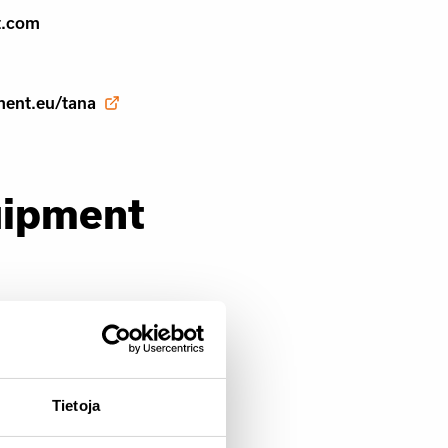
t.com
ment.eu/tana
uipment
t.com
Tietoja