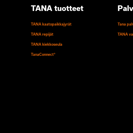
TANA tuotteet
Palv
TANA kaatopaikkajyrät
Tana pal
TANA repijät
TANA va
TANA kiekkoseula
TanaConnect®