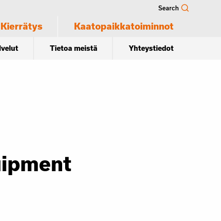
Search
Kierrätys
Kaatopaikkatoiminnot
lvelut
Tietoa meistä
Yhteystiedot
uipment