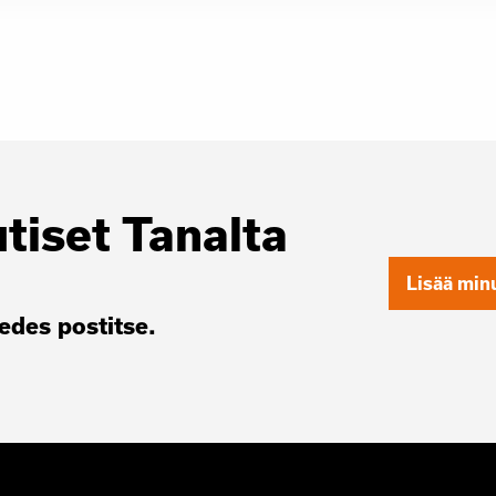
utiset Tanalta
Lisää minu
des postitse.