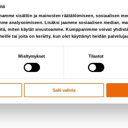
https://www.smart-equip
itä
mamme sisällön ja mainosten räätälöimiseen, sosiaalisen m
Ranska
me analysoimiseen. Lisäksi jaamme sosiaalisen median, main
itä, miten käytät sivustoamme. Kumppanimme voivat yhdistää
Yksityine
 heille tai joita on kerätty, kun olet käyttänyt heidän palveluja
Wilhelminasingel 44
Mieltymykset
Tilastot
NL-6221 Maastricht
info@smart-equipmen
+32 475 770 258
Salli valinta
https://www.smart-equip