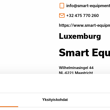
info@smart-equipmen
+32 475 770 260
https://www.smart-equip
Luxemburg
Smart Eq
Wilhelminasingel 44
NL-6221 Maastricht
Näytä Google Maps
info@smart-equipmen
Yksityiskohdat
+32 475 770 259