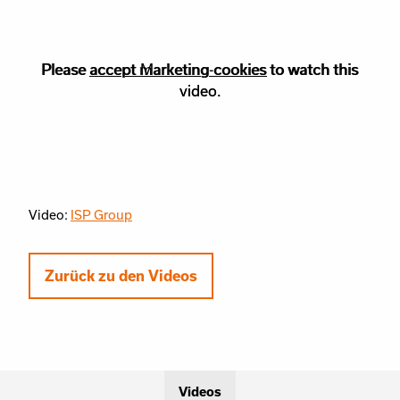
Please
Please accept
accept marketing-cookies
Marketing
cookies to watch this
to watch this
video.
video.
Video:
ISP Group
Zurück zu den Videos
Videos