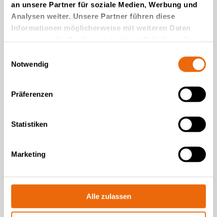
an unsere Partner für soziale Medien, Werbung und
Analysen weiter. Unsere Partner führen diese
Informationen möglicherweise mit weiteren Daten
zusammen, die Sie ihnen bereitgestellt haben oder
die sie im Rahmen Ihrer Nutzung der Dienste
Einwilligungsauswahl
gesammelt haben.
Notwendig
Präferenzen
VIDEOS
Statistiken
Features of the heavy
TANA H Series landfill
compactors
Marketing
Lies die Geschichte
Alle zulassen
Gehe zu Videos