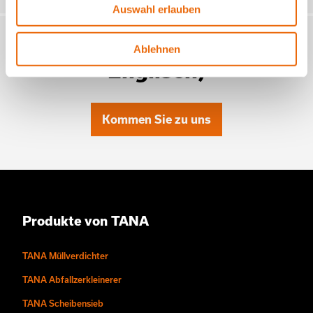
Auswahl erlauben
Newsletter von Tana (auf
Ablehnen
Englisch)
Kommen Sie zu uns
Produkte von TANA
TANA Müllverdichter
TANA Abfallzerkleinerer
TANA Scheibensieb