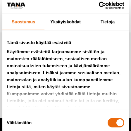
Suostumus
Yksityiskohdat
Tietoja
Tämä sivusto käyttää evästeitä
Tilaa uutiset Tanalta
Käytämme evästeitä tarjoamamme sisällön ja
mainosten räätälöimiseen, sosiaalisen median
ominaisuuksien tukemiseen ja kävijämäärämme
Emme roskaa, edes postitse.
analysoimiseen. Lisäksi jaamme sosiaalisen median,
mainosalan ja analytiikka-alan kumppaneillemme
tietoja siitä, miten käytät sivustoamme.
Kumppanimme voivat yhdistää näitä tietoja muihin
Lisää minut postituslistalle
tietoihin, joita olet antanut heille tai joita on kerätty,
kun olet käyttänyt heidän palvelujaan.
Suostumuksen
Välttämätön
valinta