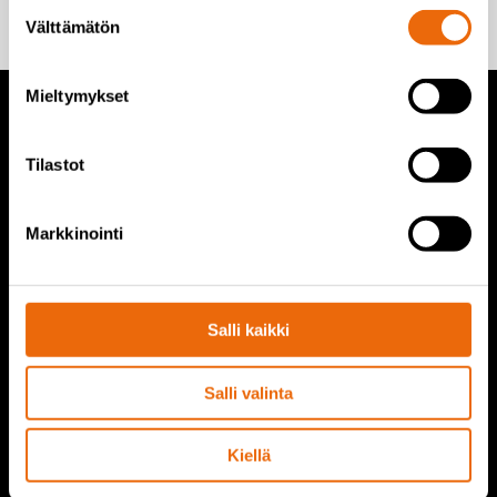
Suostumuksen
Välttämätön
valinta
Mieltymykset
TANA tuotteet
Tilastot
TANA kaatopaikkajyrät
Markkinointi
TANA repijät
TANA kiekkoseula
TanaConnect®
Salli kaikki
Palvelut
Salli valinta
Tana palvelut
Kiellä
TANA varaosat