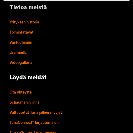
Tietoa meistä
Yrityksen historia
Toimintatavat
Vastuullisuus
Ura meillä
Videogalleria
Löydä meidät
Ota yhteyttä
Schaumanin linna
Valtuutetut Tana jälleenmyyjät
TanaConnect® kirjautuminen
Tana eSpares kirjautuminen