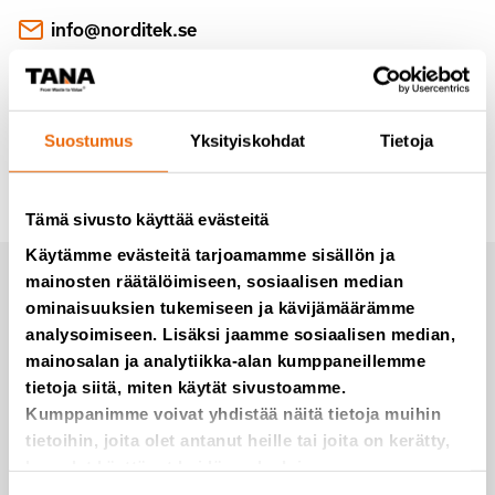
info@norditek.se
Suostumus
Yksityiskohdat
Tietoja
Tämä sivusto käyttää evästeitä
Käytämme evästeitä tarjoamamme sisällön ja
mainosten räätälöimiseen, sosiaalisen median
Tilaa uutiset Tanalta
ominaisuuksien tukemiseen ja kävijämäärämme
analysoimiseen. Lisäksi jaamme sosiaalisen median,
mainosalan ja analytiikka-alan kumppaneillemme
Emme roskaa, edes postitse.
tietoja siitä, miten käytät sivustoamme.
Kumppanimme voivat yhdistää näitä tietoja muihin
tietoihin, joita olet antanut heille tai joita on kerätty,
kun olet käyttänyt heidän palvelujaan.
Lisää minut postituslistalle