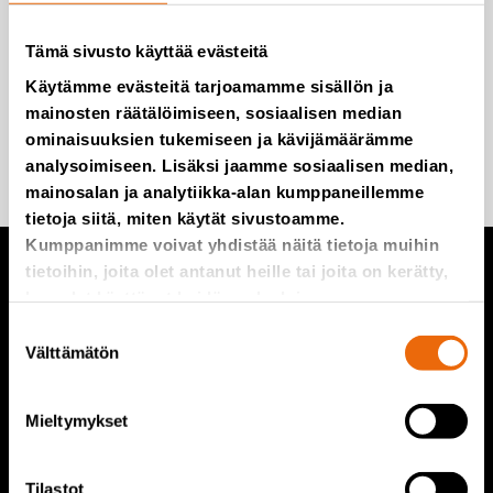
Emme roskaa, edes postitse.
Tämä sivusto käyttää evästeitä
Käytämme evästeitä tarjoamamme sisällön ja
mainosten räätälöimiseen, sosiaalisen median
ominaisuuksien tukemiseen ja kävijämäärämme
Lisää minut postituslistalle
analysoimiseen. Lisäksi jaamme sosiaalisen median,
mainosalan ja analytiikka-alan kumppaneillemme
tietoja siitä, miten käytät sivustoamme.
Kumppanimme voivat yhdistää näitä tietoja muihin
tietoihin, joita olet antanut heille tai joita on kerätty,
kun olet käyttänyt heidän palvelujaan.
TANA tuotteet
Suostumuksen
Välttämätön
valinta
TANA kaatopaikkajyrät
TANA repijät
Mieltymykset
TANA kiekkoseula
TanaConnect®
Tilastot