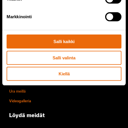
Palvelut
Markkinointi
Tana palvelut
TANA varaosat
Salli kaikki
Tietoa meistä
Salli valinta
Yrityksen historia
Toimintatavat
Kiellä
Vastuullisuus
Ura meillä
Videogalleria
Löydä meidät