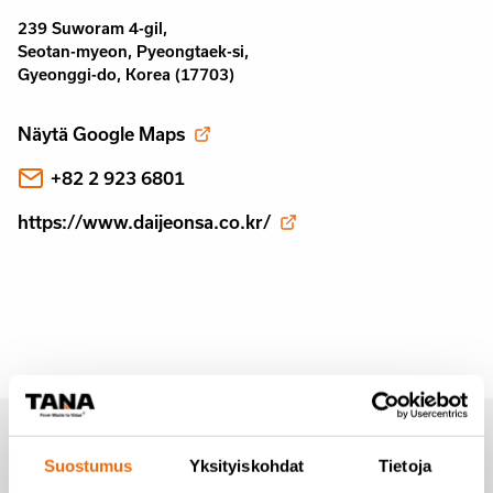
239 Suworam 4-gil,
Seotan-myeon, Pyeongtaek-si,
Gyeonggi-do, Korea (17703)
Näytä Google Maps
+82 2 923 6801
https://www.daijeonsa.co.kr/
Tilaa uutiset Tanalta
Suostumus
Yksityiskohdat
Tietoja