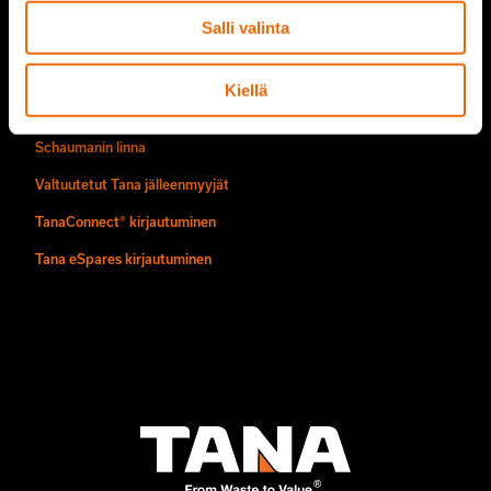
Videogalleria
Salli valinta
Löydä meidät
Kiellä
Ota yhteyttä
Schaumanin linna
Valtuutetut Tana jälleenmyyjät
TanaConnect® kirjautuminen
Tana eSpares kirjautuminen