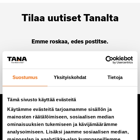
Tilaa uutiset Tanalta
Emme roskaa, edes postitse.
Lisää minut postituslistalle
Suostumus
Yksityiskohdat
Tietoja
Tämä sivusto käyttää evästeitä
Käytämme evästeitä tarjoamamme sisällön ja
TANA tuotteet
mainosten räätälöimiseen, sosiaalisen median
ominaisuuksien tukemiseen ja kävijämäärämme
analysoimiseen. Lisäksi jaamme sosiaalisen median,
TANA kaatopaikkajyrät
mainosalan ja analytiikka-alan kumppaneillemme