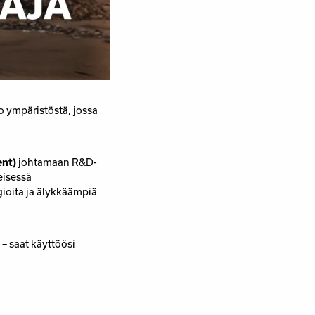
o ympäristöstä, jossa
ent)
johtamaan R&D-
eisessä
ioita ja älykkäämpiä
– saat käyttöösi