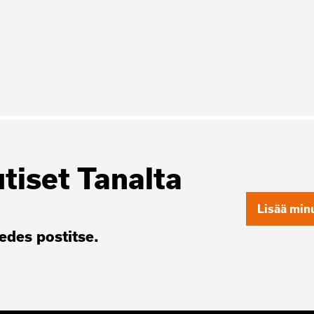
utiset Tanalta
Lisää minu
des postitse.