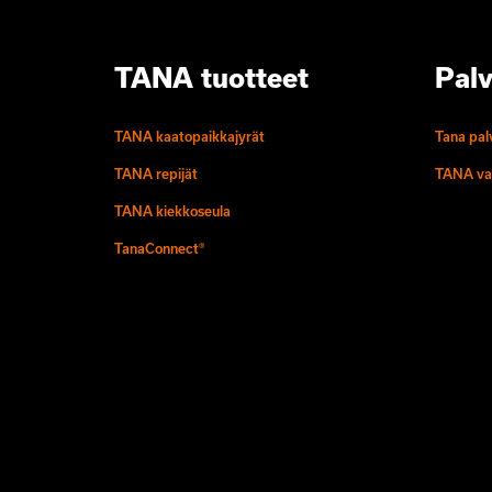
TANA tuotteet
Palv
TANA kaatopaikkajyrät
Tana pal
TANA repijät
TANA va
TANA kiekkoseula
TanaConnect®