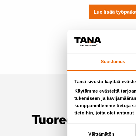
Lue lisää työpaik
Suostumus
Tämä sivusto käyttää eväste
Käytämme evästeitä tarjoa
tukemiseen ja kävijämääräm
kumppaneillemme tietoja si
tietoihin, joita olet antanut
Tuoreet artikkeli
Suostumuksen
Välttämätön
valinta