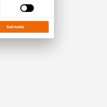
ri-tunnustuksella
Salli kaikki