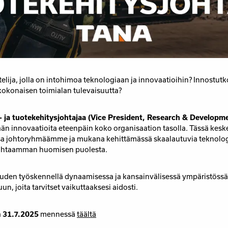
telija, jolla on intohimoa teknologiaan ja innovaatioihin? Innostutk
kokonaisen toimialan tulevaisuutta?
- ja tuotekehitysjohtajaa (Vice President, Research & Developm
n innovaatioita eteenpäin koko organisaation tasolla. Tässä kesk
osa johtoryhmäämme ja mukana kehittämässä skaalautuvia teknolog
puhtaamman huomisen puolesta.
den työskennellä dynaamisessa ja kansainvälisessä ympäristössä 
n, joita tarvitset vaikuttaaksesi aidosti.
a
31.7.2025
mennessä
täältä