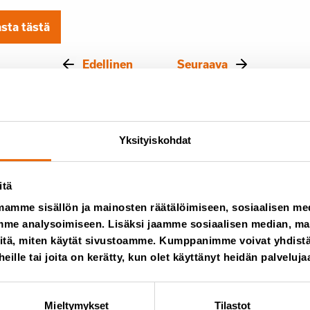
asta tästä
Edellinen
Seuraava
Yksityiskohdat
itä
mamme sisällön ja mainosten räätälöimiseen, sosiaalisen m
me analysoimiseen. Lisäksi jaamme sosiaalisen median, main
itä, miten käytät sivustoamme. Kumppanimme voivat yhdistää
 heille tai joita on kerätty, kun olet käyttänyt heidän palveluja
t
Mieltymykset
Tilastot