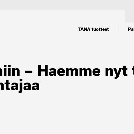
TANA tuotteet
Pa
imiin – Haemme nyt 
htajaa