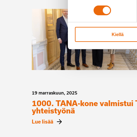
Kiellä
19 marraskuun, 2025
1000. TANA-kone valmistui T
yhteistyönä
Lue lisää