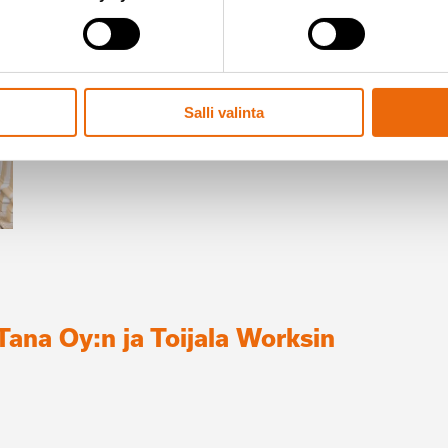
27 huhtikuun, 2026
Tana palkittiin vuoden 2026 Alva
Lue lisää
Salli valinta
ana Oy:n ja Toijala Worksin