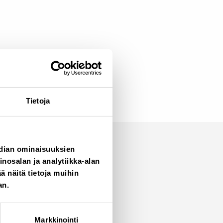
Tietoja
edian ominaisuuksien
osalan ja analytiikka-alan
 näitä tietoja muihin
an.
Markkinointi