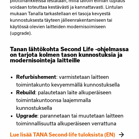
pilottihankkeissa testataan, millä tavoin eliniän tuplaus
voidaan toteuttaa kestävästi ja kannattavasti. Lintulan
mukaan Tanalla tarkastellaan eri tasoja kevyestä
kunnostuksesta täyteen jälleenrakentamiseen tai
käytössä olevien laitteiden modernisoimiseen
(upgrade).
Tanan lähtökohta Second Life -ohjelmassa
on tarjota kolmen tason kunnostuksia ja
modernisointeja laitteille
Refurbishement
: varmistetaan laitteen
toimintakunto kevyemmällä kunnostuksella
Rebuild
: palautetaan laite alkuperäiseen
toimintakuntoonsa laajemmalla
kunnostuksella
Upgrade
: parannetaan tai muutetaan laitteen
toiminnallisuutta alkuperäiseen verrattuna
Lue lisää TANA Second-life tuloksista (EN)