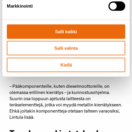
merkittävästi investointikuluissa. Urakoitsijan
Markkinointi
tuottavuus kasvaa, kun tuotannossa on entistä
vähemmän katkoksia tai ne jäävät lyhyiksi.
– Ellei konetta lähdetä kokonaisuudessaan
Salli kaikki
kunnostamaan, se ajetaan loppuun kuten ennenkin,
Lintula toteaa.
Salli valinta
Tanan laitteille on myös selkeä suunnitelma, jolla
varmistetaan ympäristöä mahdollisimman vähän
Kiellä
kuormittava tapa hoitaa niiden elinkaaren loppuvaihe.
– Pääkomponenteille, kuten dieselmoottoreille, on
olemassa erillinen kierrätys – ja kunnostusohjelma.
Suurin osa loppuun ajetusta laitteesta on
teräselementtejä, jotka voi myydä metallin kierrätykseen.
Ehkä joitakin komponentteja otetaan talteen varaosiksi,
Lintula lisää.