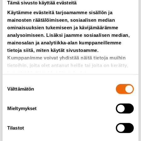
Tämä sivusto käyttää evästeitä
Käytämme evästeitä tarjoamamme sisällön ja
Jälleenrakentamisen on oltava perusteltua paitsi
mainosten räätälöimiseen, sosiaalisen median
ilmaston ja ympäristön kannalta myös taloudellisesti.
Sen pitää olla kannattavaa niin koneen omistajalle kuin
ominaisuuksien tukemiseen ja kävijämäärämme
Tanalle ja jälleenrakentamisen kumppaneille.
analysoimiseen. Lisäksi jaamme sosiaalisen median,
mainosalan ja analytiikka-alan kumppaneillemme
tietoja siitä, miten käytät sivustoamme.
Vaikka kierrätettävien komponenttien osuudet
vaihtelevat, jälleenrakennus on merkittävästi uuden
Kumppanimme voivat yhdistää näitä tietoja muihin
koneen hankintaa edullisempi vaihtoehto. Ero
tietoihin, joita olet antanut heille tai joita on kerätty,
uushankintaan voi olla 30–70 prosentin luokkaa
kun olet käyttänyt heidän palvelujaan.
riippuen laitteen iästä ja kunnostuksen tasosta.
Suostumuksen
Välttämätön
valinta
Jälleenrakentamisessa laitteen arvokkaat runkorakenteet
säilyvät. Koneenhaltija saa vaihdettaville
pääkomponenteille takuita ja mahdollisuuden hankkia
Mieltymykset
lisäsuojaa.
Tilastot
Kun kunnostustarvetta järjestelmällisesti ennakoidaan ja
tehdään jälleenrakennus suunnitellusti, säästetään