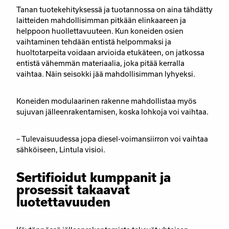
Tanan tuotekehityksessä ja tuotannossa on aina tähdätty
laitteiden mahdollisimman pitkään elinkaareen ja
helppoon huollettavuuteen. Kun koneiden osien
vaihtaminen tehdään entistä helpommaksi ja
huoltotarpeita voidaan arvioida etukäteen, on jatkossa
entistä vähemmän materiaalia, joka pitää kerralla
vaihtaa. Näin seisokki jää mahdollisimman lyhyeksi.
Koneiden modulaarinen rakenne mahdollistaa myös
sujuvan jälleenrakentamisen, koska lohkoja voi vaihtaa.
– Tulevaisuudessa jopa diesel-voimansiirron voi vaihtaa
sähköiseen, Lintula visioi.
Sertifioidut kumppanit ja
prosessit takaavat
luotettavuuden