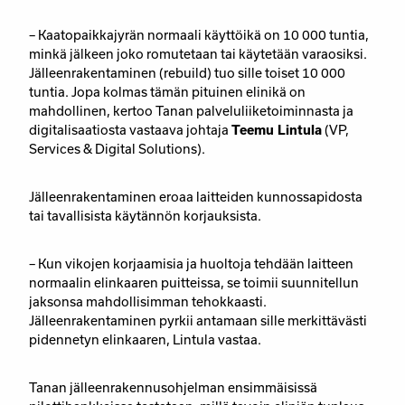
– Kaatopaikkajyrän normaali käyttöikä on 10 000 tuntia,
minkä jälkeen joko romutetaan tai käytetään varaosiksi.
Jälleenrakentaminen (rebuild) tuo sille toiset 10 000
tuntia. Jopa kolmas tämän pituinen elinikä on
mahdollinen, kertoo Tanan palveluliiketoiminnasta ja
digitalisaatiosta vastaava johtaja
Teemu Lintula
(VP,
Services & Digital Solutions).
Jälleenrakentaminen eroaa laitteiden kunnossapidosta
tai tavallisista käytännön korjauksista.
– Kun vikojen korjaamisia ja huoltoja tehdään laitteen
normaalin elinkaaren puitteissa, se toimii suunnitellun
jaksonsa mahdollisimman tehokkaasti.
Jälleenrakentaminen pyrkii antamaan sille merkittävästi
pidennetyn elinkaaren, Lintula vastaa.
Tanan jälleenrakennusohjelman ensimmäisissä