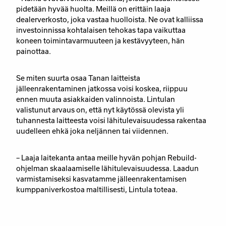
pidetään hyvää huolta. Meillä on erittäin laaja
dealerverkosto, joka vastaa huolloista. Ne ovat kalliissa
investoinnissa kohtalaisen tehokas tapa vaikuttaa
koneen toimintavarmuuteen ja kestävyyteen, hän
painottaa.
Se miten suurta osaa Tanan laitteista
jälleenrakentaminen jatkossa voisi koskea, riippuu
ennen muuta asiakkaiden valinnoista. Lintulan
valistunut arvaus on, että nyt käytössä olevista yli
tuhannesta laitteesta voisi lähitulevaisuudessa rakentaa
uudelleen ehkä joka neljännen tai viidennen.
– Laaja laitekanta antaa meille hyvän pohjan Rebuild-
ohjelman skaalaamiselle lähitulevaisuudessa. Laadun
varmistamiseksi kasvatamme jälleenrakentamisen
kumppaniverkostoa maltillisesti, Lintula toteaa.