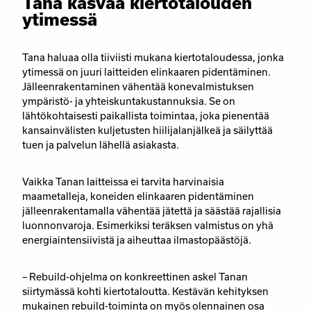
Tana kasvaa kiertotalouden
ytimessä
Tana haluaa olla tiiviisti mukana kiertotaloudessa, jonka
ytimessä on juuri laitteiden elinkaaren pidentäminen.
Jälleenrakentaminen vähentää konevalmistuksen
ympäristö- ja yhteiskuntakustannuksia. Se on
lähtökohtaisesti paikallista toimintaa, joka pienentää
kansainvälisten kuljetusten hiilijalanjälkeä ja säilyttää
tuen ja palvelun lähellä asiakasta.
Vaikka Tanan laitteissa ei tarvita harvinaisia
maametalleja, koneiden elinkaaren pidentäminen
jälleenrakentamalla vähentää jätettä ja säästää rajallisia
luonnonvaroja. Esimerkiksi teräksen valmistus on yhä
energiaintensiivistä ja aiheuttaa ilmastopäästöjä.
– Rebuild-ohjelma on konkreettinen askel Tanan
siirtymässä kohti kiertotaloutta. Kestävän kehityksen
mukainen rebuild-toiminta on myös olennainen osa