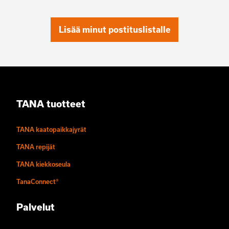
Lisää minut postituslistalle
TANA tuotteet
TANA kaatopaikkajyrät
TANA repijät
TANA kiekkoseula
TanaConnect®
Palvelut