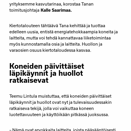
yrityksemme kasvutarinaa, korostaa Tanan
toimitusjohtaja
Kalle Saarimaa.
Kiertotalouteen tähtäävä Tana kehittää ja tuottaa
edelleen uusia, entistä energiatehokkaampia koneita ja
laitteita, mutta voi tehdä kannattavaa liiketoimintaa
myös kunnostamalla osia ja laitteita. Huollon ja
varaosien osuus kiertotaloudessa kasvaa.
Koneiden päivittäiset
läpikäynnit ja huollot
ratkaisevat
Teemu Lintula muistuttaa, että koneiden päivittäiset
läpikäynnit ja huollot ovat nyt ja tulevaisuudessakin
ratkaiseva tekijä, jolla voi vaikuttaa koneen
luotettavuuteen ja käyttöikään pitkässä juoksussa.
– Nämä ovat arvokkaita laitteita, joista pääsääntöisesti