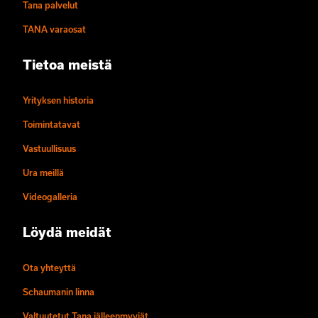
Tana palvelut
TANA varaosat
Tietoa meistä
Yrityksen historia
Toimintatavat
Vastuullisuus
Ura meillä
Videogalleria
Löydä meidät
Ota yhteyttä
Schaumanin linna
Valtuutetut Tana jälleenmyyjät