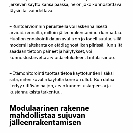
järkevän käyttöikänsä päässä, ne on joko kunnostettava
täysin tai vaihdettava.
– Kuntoarvioinnin perusteella voi laskennallisesti
arvioida ennalta, milloin jälleenrakentaminen kannattaa.
Huollon ennakointi datan avulla on jo todellisuutta, sillä
moderni laitekanta on etädiagnostiikan piirissä. Kun siitä
saadaan tietoon paineet ja hälytykset, voi
kunnostustarvetta arvioida etukäteen, Lintula sanoo.
– Etämonitorointi tuottaa tietoa käyttötuntien lisäksi
siitä, miten kovalla käytöllä kone on ollut. Kun dataa
kertyy riittävän paljon, arvio kunnostustarpeesta ja
kustannuksista tarkentuu.
Modulaarinen rakenne
mahdollistaa sujuvan
jälleenrakentamisen