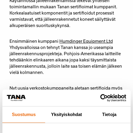
Käytännössä jälleenrakentamista tekevät yhteisen
toimintamallin mukaan Tanan sertifioimat kumppanit.
Korkealaatuiset komponentit ja sertifioidut prosessit
varmistavat, että jälleenrakennetut koneet säilyttävät
alkuperäisen suorituskykynsä.
Ensimmäinen kumppani
Humdinger Equipment Ltd
Yhdysvalloissa on tehnyt Tanan kanssa jo useampia
jälleenrakennusprojekteja. Pohjois-Amerikassa laitteille
tehdäänkin elinkaaren aikana jopa kaksi täysmittaista
jälleenrakennusta, jolloin laite saa toisen elämän jälkeen
vielä kolmannen.
Nyt uusia verkostokumppaneita aletaan sertifioida myös
Euroopassa. Tana verkostokumppaneineen on itsekin
tehnyt jälleenrakennuksia, ja useampia projekteja on
parhaillaankin työn alla.
Suostumus
Yksityiskohdat
Tietoja
Kestävää ja kannattavaa
kiertotaloutta