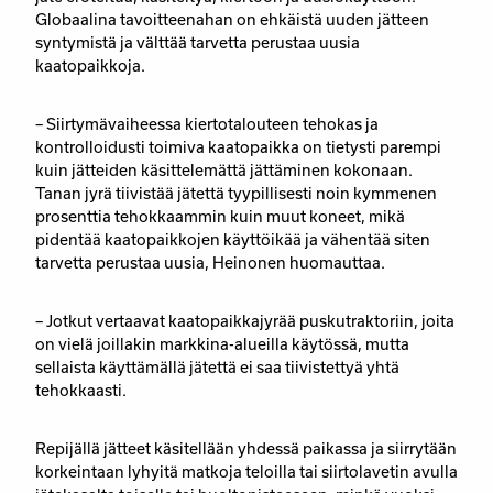
Globaalina tavoitteenahan on ehkäistä uuden jätteen
syntymistä ja välttää tarvetta perustaa uusia
kaatopaikkoja.
– Siirtymävaiheessa kiertotalouteen tehokas ja
kontrolloidusti toimiva kaatopaikka on tietysti parempi
kuin jätteiden käsittelemättä jättäminen kokonaan.
Tanan jyrä tiivistää jätettä tyypillisesti noin kymmenen
prosenttia tehokkaammin kuin muut koneet, mikä
pidentää kaatopaikkojen käyttöikää ja vähentää siten
tarvetta perustaa uusia, Heinonen huomauttaa.
– Jotkut vertaavat kaatopaikkajyrää puskutraktoriin, joita
on vielä joillakin markkina-alueilla käytössä, mutta
sellaista käyttämällä jätettä ei saa tiivistettyä yhtä
tehokkaasti.
Repijällä jätteet käsitellään yhdessä paikassa ja siirrytään
korkeintaan lyhyitä matkoja teloilla tai siirtolavetin avulla