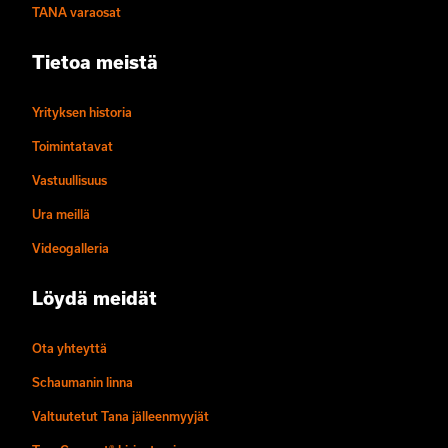
TANA varaosat
Tietoa meistä
Yrityksen historia
Toimintatavat
Vastuullisuus
Ura meillä
Videogalleria
Löydä meidät
Ota yhteyttä
Schaumanin linna
Valtuutetut Tana jälleenmyyjät