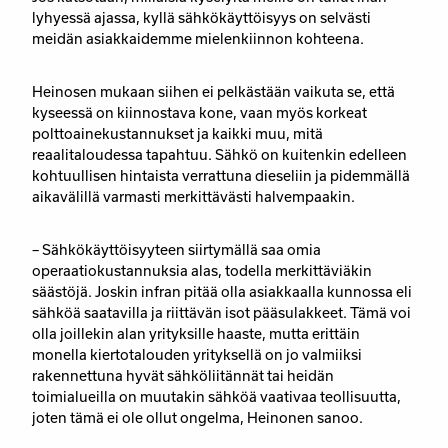
lyhyessä ajassa, kyllä sähkökäyttöisyys on selvästi
meidän asiakkaidemme mielenkiinnon kohteena.
Heinosen mukaan siihen ei pelkästään vaikuta se, että
kyseessä on kiinnostava kone, vaan myös korkeat
polttoainekustannukset ja kaikki muu, mitä
reaalitaloudessa tapahtuu. Sähkö on kuitenkin edelleen
kohtuullisen hintaista verrattuna dieseliin ja pidemmällä
aikavälillä varmasti merkittävästi halvempaakin.
– Sähkökäyttöisyyteen siirtymällä saa omia
operaatiokustannuksia alas, todella merkittäviäkin
säästöjä. Joskin infran pitää olla asiakkaalla kunnossa eli
sähköä saatavilla ja riittävän isot pääsulakkeet. Tämä voi
olla joillekin alan yrityksille haaste, mutta erittäin
monella kiertotalouden yrityksellä on jo valmiiksi
rakennettuna hyvät sähköliitännät tai heidän
toimialueilla on muutakin sähköä vaativaa teollisuutta,
joten tämä ei ole ollut ongelma, Heinonen sanoo.