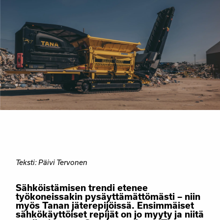
Teksti: Päivi Tervonen
Sähköistämisen trendi etenee
työkoneissakin pysäyttämättömästi – niin
myös Tanan jäterepijöissä. Ensimmäiset
sähkökäyttöiset repijät on jo myyty ja niitä