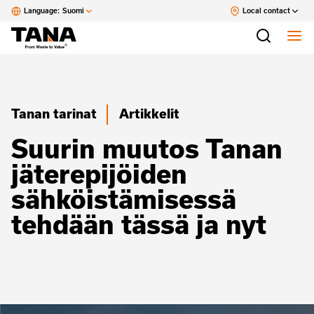
Language:
Suomi
Local contact
Tanan tarinat
Artikkelit
Suurin muutos Tanan
jäterepijöiden
sähköistämisessä
tehdään tässä ja nyt