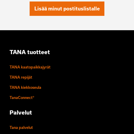
Lisää minut postituslistalle
TANA tuotteet
TANA kaatopaikkajyrät
TANA repijät
TANA kiekkoseula
TanaConnect®
Palvelut
Tana palvelut