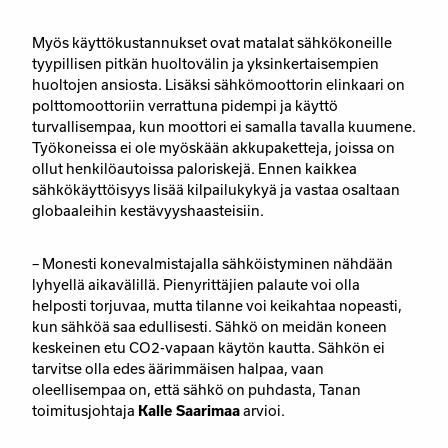
Myös käyttökustannukset ovat matalat sähkökoneille
tyypillisen pitkän huoltovälin ja yksinkertaisempien
huoltojen ansiosta. Lisäksi sähkömoottorin elinkaari on
polttomoottoriin verrattuna pidempi ja käyttö
turvallisempaa, kun moottori ei samalla tavalla kuumene.
Työkoneissa ei ole myöskään akkupaketteja, joissa on
ollut henkilöautoissa paloriskejä. Ennen kaikkea
sähkökäyttöisyys lisää kilpailukykyä ja vastaa osaltaan
globaaleihin kestävyyshaasteisiin.
– Monesti konevalmistajalla sähköistyminen nähdään
lyhyellä aikavälillä. Pienyrittäjien palaute voi olla
helposti torjuvaa, mutta tilanne voi keikahtaa nopeasti,
kun sähköä saa edullisesti. Sähkö on meidän koneen
keskeinen etu CO
2
-vapaan käytön kautta. Sähkön ei
tarvitse olla edes äärimmäisen halpaa, vaan
oleellisempaa on, että sähkö on puhdasta, Tanan
toimitusjohtaja
Kalle Saarimaa
arvioi.