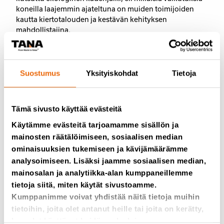
koneilla laajemmin ajateltuna on muiden toimijoiden
kautta kiertotalouden ja kestävän kehityksen
mahdollistajina.
– Mietitään esimerkiksi teollisuuden sivuvirtoja, joista
löytyy todella paljon kaikkea kummallista ja hankalasti
Suostumus
Yksityiskohdat
Tietoja
käsiteltävää jätettä, kuten paperiteollisuuden viiroja,
hiekkapaperitehtaan jätettä tai kalastusverkkoja. Kun
lisäksi volyymit ja jätevirrat ovat suuria, Tanan kädenjälki
Tämä sivusto käyttää evästeitä
näkyy enemmän siinä, että jätteitä käsitellään modernilla
tavalla. Meillä on niin monikäyttöinen jäterepijä, että se
Käytämme evästeitä tarjoamamme sisällön ja
mahdollistaa tehokkaasti ja järkevästi jätteiden
mainosten räätälöimiseen, sosiaalisen median
käsittelyn ja uusiokäytön, Heinonen sanoo.
ominaisuuksien tukemiseen ja kävijämäärämme
analysoimiseen. Lisäksi jaamme sosiaalisen median,
mainosalan ja analytiikka-alan kumppaneillemme
tietoja siitä, miten käytät sivustoamme.
Kumppanimme voivat yhdistää näitä tietoja muihin
tietoihin, joita olet antanut heille tai joita on kerätty,
kun olet käyttänyt heidän palvelujaan.