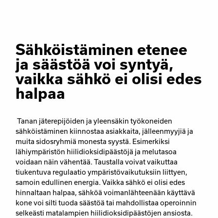
Sähköistäminen etenee
ja säästöä voi syntyä,
vaikka sähkö ei olisi edes
halpaa
Tanan jäterepijöiden ja yleensäkin työkoneiden
sähköistäminen kiinnostaa asiakkaita, jälleenmyyjiä ja
muita sidosryhmiä monesta syystä. Esimerkiksi
lähiympäristön hiilidioksidipäästöjä ja melutasoa
voidaan näin vähentää. Taustalla voivat vaikuttaa
tiukentuva regulaatio ympäristövaikutuksiin liittyen,
samoin edullinen energia. Vaikka sähkö ei olisi edes
hinnaltaan halpaa, sähköä voimanlähteenään käyttävä
kone voi silti tuoda säästöä tai mahdollistaa operoinnin
selkeästi matalampien hiilidioksidipäästöjen ansiosta.