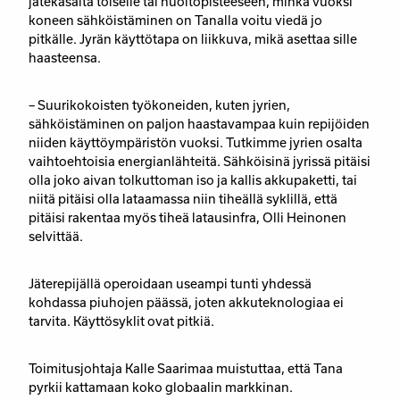
jätekasalta toiselle tai huoltopisteeseen, minkä vuoksi
koneen sähköistäminen on Tanalla voitu viedä jo
pitkälle. Jyrän käyttötapa on liikkuva, mikä asettaa sille
haasteensa.
– Suurikokoisten työkoneiden, kuten jyrien,
sähköistäminen on paljon haastavampaa kuin repijöiden
niiden käyttöympäristön vuoksi. Tutkimme jyrien osalta
vaihtoehtoisia energianlähteitä. Sähköisinä jyrissä pitäisi
olla joko aivan tolkuttoman iso ja kallis akkupaketti, tai
niitä pitäisi olla lataamassa niin tiheällä syklillä, että
pitäisi rakentaa myös tiheä latausinfra, Olli Heinonen
selvittää.
Jäterepijällä operoidaan useampi tunti yhdessä
kohdassa piuhojen päässä, joten akkuteknologiaa ei
tarvita. Käyttösyklit ovat pitkiä.
Toimitusjohtaja Kalle Saarimaa muistuttaa, että Tana
pyrkii kattamaan koko globaalin markkinan.