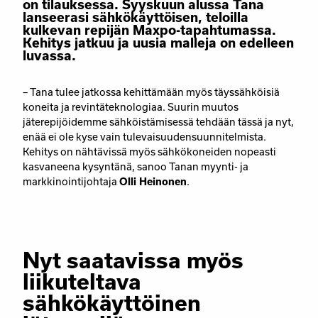
on tilauksessa. Syyskuun alussa Tana
lanseerasi sähkökäyttöisen, teloilla
kulkevan repijän Maxpo-tapahtumassa.
Kehitys jatkuu ja uusia malleja on edelleen
luvassa.
– Tana tulee jatkossa kehittämään myös täyssähköisiä
koneita ja revintäteknologiaa. Suurin muutos
jäterepijöidemme sähköistämisessä tehdään tässä ja nyt,
enää ei ole kyse vain tulevaisuudensuunnitelmista.
Kehitys on nähtävissä myös sähkökoneiden nopeasti
kasvaneena kysyntänä, sanoo Tanan myynti- ja
markkinointijohtaja
Olli Heinonen
.
Nyt saatavissa myös
liikuteltava
sähkökäyttöinen