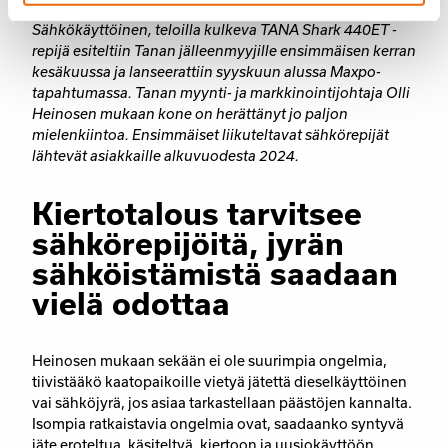
Sähkökäyttöinen, teloilla kulkeva TANA Shark 440ET -
repijä esiteltiin Tanan jälleenmyyjille ensimmäisen kerran
kesäkuussa ja lanseerattiin syyskuun alussa Maxpo-
tapahtumassa. Tanan myynti- ja markkinointijohtaja Olli
Heinosen mukaan kone on herättänyt jo paljon
mielenkiintoa. Ensimmäiset liikuteltavat sähkörepijät
lähtevät asiakkaille alkuvuodesta 2024.
Kiertotalous tarvitsee
sähkörepijöitä, jyrän
sähköistämistä saadaan
vielä odottaa
Heinosen mukaan sekään ei ole suurimpia ongelmia,
tiivistääkö kaatopaikoille vietyä jätettä dieselkäyttöinen
vai sähköjyrä, jos asiaa tarkastellaan päästöjen kannalta.
Isompia ratkaistavia ongelmia ovat, saadaanko syntyvä
jäte eroteltua, käsiteltyä, kiertoon ja uusiokäyttöön.