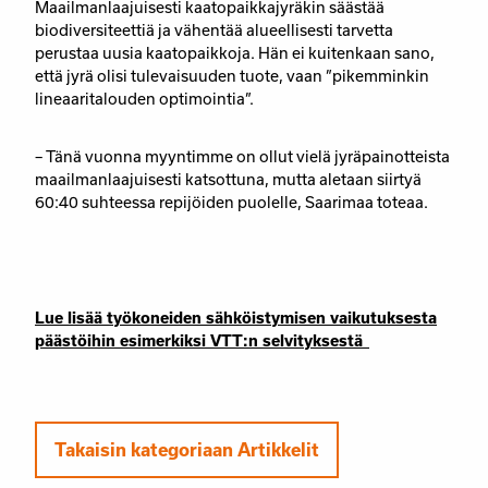
Maailmanlaajuisesti kaatopaikkajyräkin säästää
biodiversiteettiä ja vähentää alueellisesti tarvetta
perustaa uusia kaatopaikkoja. Hän ei kuitenkaan sano,
että jyrä olisi tulevaisuuden tuote, vaan ”pikemminkin
lineaaritalouden optimointia”.
– Tänä vuonna myyntimme on ollut vielä jyräpainotteista
maailmanlaajuisesti katsottuna, mutta aletaan siirtyä
60:40 suhteessa repijöiden puolelle, Saarimaa toteaa.
Lue lisää työkoneiden sähköistymisen vaikutuksesta
päästöihin esimerkiksi VTT:n selvityksestä
Takaisin kategoriaan Artikkelit