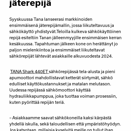
jäterepijä
Syyskuussa Tana lanseerasi markkinoiden
ensimmäisenä jäterepijämallin, jossa liikuteltavuus ja
sähkökäyttö yhdistyvät.Teloilla kulkeva sähkökäyttöinen
repijä esiteltiin Tanan jälleenmyyjille ensimmäisen kerran
kesäkuussa. Tapahtuman jälkeen kone on herättänyt jo
paljon mielenkiintoa ja ensimmäiset liikuteltavat
sähkörepijät lähtevät asiakkaille alkuvuodesta 2024.
TANA Shark 440ET
sähkörepijässä tela-alusta ja pieni
apumoottori mahdollistavat ketterät siirtymät, sähkö
edulliset käyttökustannukset ja matalan melutason.
Uudessa repijässä sähkömoottori käyttää
hydrauliikkapumppua, joka tuottaa voiman prosessiin,
kuten pyörittää repijän teriä.
– Asiakkaamme saavat sähkökoneilla kaksi kärpästä
yhdellä iskulla, sekä taloudellisen että ympäristöhyödyn.
Jos katsotaan, millaisia kyselyitä meille on tullut ihan