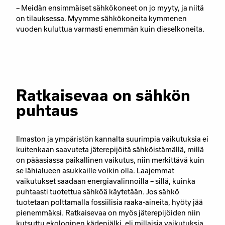
– Meidän ensimmäiset sähkökoneet on jo myyty, ja niitä
on tilauksessa. Myymme sähkökoneita kymmenen
vuoden kuluttua varmasti enemmän kuin dieselkoneita.
Ratkaisevaa on sähkön
puhtaus
Ilmaston ja ympäristön kannalta suurimpia vaikutuksia ei
kuitenkaan saavuteta jäterepijöitä sähköistämällä, millä
on pääasiassa paikallinen vaikutus, niin merkittävä kuin
se lähialueen asukkaille voikin olla. Laajemmat
vaikutukset saadaan energiavalinnoilla – sillä, kuinka
puhtaasti tuotettua sähköä käytetään. Jos sähkö
tuotetaan polttamalla fossiilisia raaka-aineita, hyöty jää
pienemmäksi. Ratkaisevaa on myös jäterepijöiden niin
kutsuttu ekologinen kädenjälki, eli millaisia vaikutuksia