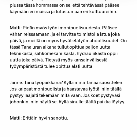
plussa tässä hommassa on se, että tehtävässä pääsee
käymään eri maissa ja tutustumaan eri kulttuureihin.
Matti: Pidän myös työni monipuolisuudesta. Pääsee
vähän reissaamaan, ja ei tarvitse toimistolla istua joka
päivä, ja meillä on myös hyvät etätyömahdollisuudet. On
tässä Tana uran aikana tullut opittua paljon uutta;
tekniikasta, sähkömekaniikasta, hydrauliikasta oppii
uutta joka päivä. Tietysti myös kansainvälisestä
työympäristöstä tulee opittua alati uutta.
Janne: Tana työpaikkana? Kyllä minä Tanaa suosittelen.
Jos kaipaat monipuolista ja haastavaa työtä, niin täällä
pystyy laajalti tekemään mitä vaan. Jos koet pystyväsi
johonkin, niin näytä se. Kyllä sinulle täältä paikka löytyy.
Matti: Erittäin hyvin sanottu.