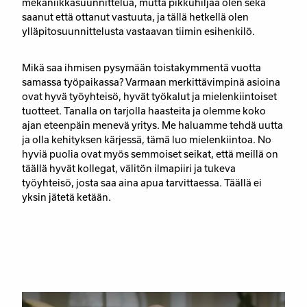
mekaniikkasuunnittelua, mutta pikkuhiljaa olen sekä
saanut että ottanut vastuuta, ja tällä hetkellä olen
ylläpitosuunnittelusta vastaavan tiimin esihenkilö.
Mikä saa ihmisen pysymään toistakymmentä vuotta
samassa työpaikassa? Varmaan merkittävimpinä asioina
ovat hyvä työyhteisö, hyvät työkalut ja mielenkiintoiset
tuotteet. Tanalla on tarjolla haasteita ja olemme koko
ajan eteenpäin menevä yritys. Me haluamme tehdä uutta
ja olla kehityksen kärjessä, tämä luo mielenkiintoa. No
hyviä puolia ovat myös semmoiset seikat, että meillä on
täällä hyvät kollegat, välitön ilmapiiri ja tukeva
työyhteisö, josta saa aina apua tarvittaessa. Täällä ei
yksin jätetä ketään.