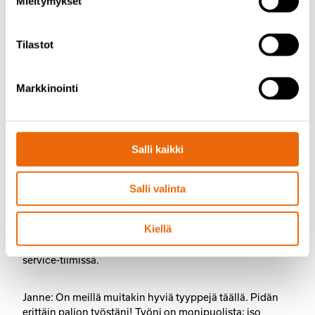
Mieltymykset
Tilastot
Markkinointi
Salli kaikki
Huoltopäälliköt, Matti
Salli valinta
Pösö ja Janne Arjanka
Kiellä
Matti: Pidän työstäni kyllä. Meillä on tosi hyvä porukka
service-tiimissä.
Janne: On meillä muitakin hyviä tyyppejä täällä. Pidän
erittäin paljon työstäni! Työni on monipuolista; iso